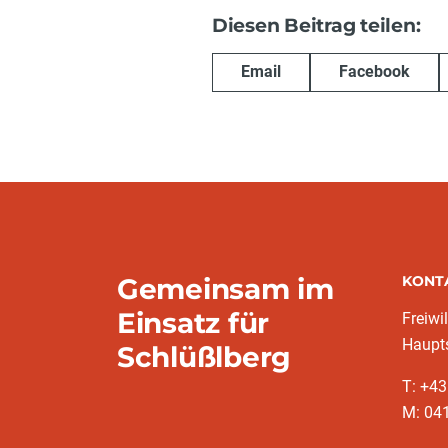
Diesen Beitrag teilen:
Email
Facebook
Gemeinsam im
KONT
Einsatz für
Freiwi
Haupts
Schlüßlberg
T: +4
M: 041