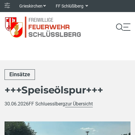
Grieskirchen
FF Schlüßlberg
Einsätze
+++Speiseölspur+++
30.06.2026
FF Schluesslberg
zur Übersicht