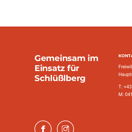
Gemeinsam im
KONT
Einsatz für
Freiwi
Haupts
Schlüßlberg
T: +4
M: 041